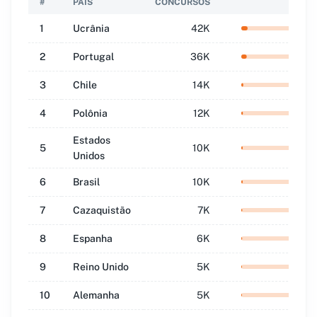
#
PAÍS
CONCURSOS
QUO
1
Ucrânia
42K
11.1
2
Portugal
36K
9.6
3
Chile
14K
3.6
4
Polônia
12K
3.0
Estados
5
10K
2.6
Unidos
6
Brasil
10K
2.6
7
Cazaquistão
7K
1.9
8
Espanha
6K
1.6
9
Reino Unido
5K
1.4
10
Alemanha
5K
1.4