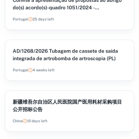
Convite à apresentação de propostas ao abrigo
do(s) acordo(s)-quadro 1051/2024 -
Cardioversores Desfibrilhadores Implantáveis e
Portugal
25 days left
Pacemakers, para a aquisição de Pacemakers
AD/1268/2026 Tubagem de cassete de saída
integrada de artrobomba de artroscopia (PL)
Portugal
4 weeks left
新疆维吾尔自治区人民医院国产医用耗材采购项目
公开招标公告
China
10 days left