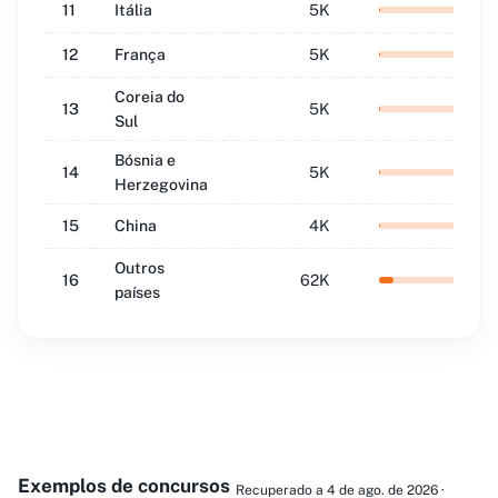
11
Itália
5K
1.4
12
França
5K
1.4
Coreia do
13
5K
1.3
Sul
Bósnia e
14
5K
1.3
Herzegovina
15
China
4K
1.1
Outros
16
62K
16.2
países
Exemplos de concursos
Recuperado a 4 de ago. de 2026 ·