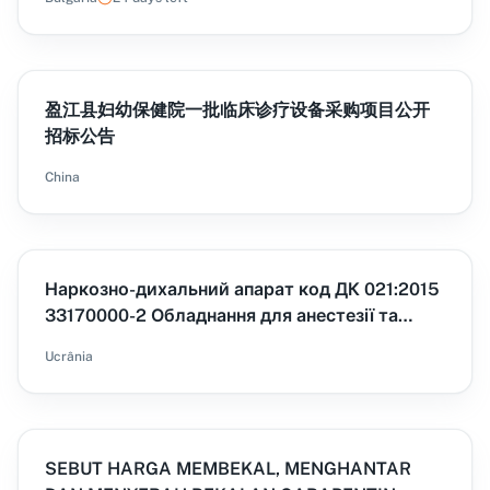
盈江县妇幼保健院一批临床诊疗设备采购项目公开
招标公告
China
Наркозно-дихальний апарат код ДК 021:2015
33170000-2 Обладнання для анестезії та
реанімації, код НК 024:2023 37710 наркозно-
Ucrânia
дихальний апарат, НК 031:2024 -
Z1203010101Пристрої для проведення
анестезії, Компресор для забезпечення
роботи дихальної та наркозно-дихальної
SEBUT HARGA MEMBEKAL, MENGHANTAR
апаратури з пневмопиводом (компресор для