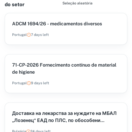
Seleção aleatória
do setor
ADCM 1694/26 - medicamentos diversos
Portugal
7 days left
71-CP-2026 Fornecimento contínuo de material
de higiene
Portugal
9 days left
Доставка на лекарства за нуждите на МБАЛ
„Лозенец“ ЕАД по ПЛС, по обособени
позиции – част 1
Bulgária
24 days left