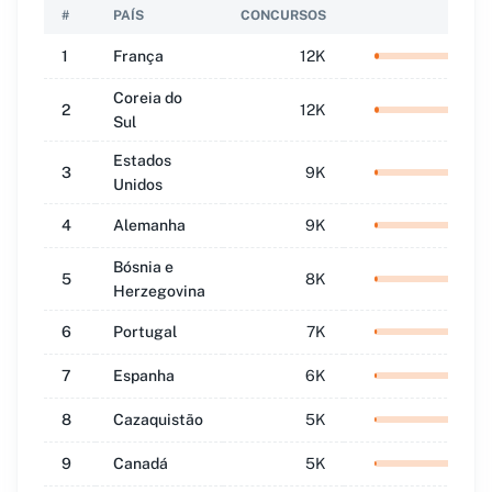
#
PAÍS
CONCURSOS
QUO
1
França
12K
5.2
Coreia do
2
12K
5.0
Sul
Estados
3
9K
3.9
Unidos
4
Alemanha
9K
3.8
Bósnia e
5
8K
3.6
Herzegovina
6
Portugal
7K
3.0
7
Espanha
6K
2.7
8
Cazaquistão
5K
2.4
9
Canadá
5K
2.3