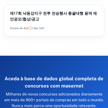
제17회 낙동강지구 전투 전승행사 총괄대행 용역 제
안공모(협상)공고
Coreia do Sul
1 day left
Aceda à base de dados global completa de
concursos com masernet
Milhares de novos concursos adicionados diariamente
em mais de 900+ portais de compras em todo o mundo.
Nunca mais perca uma oportunidade relevante.