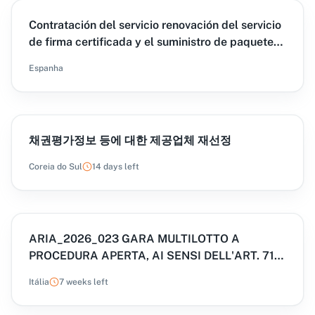
Contratación del servicio renovación del servicio
de firma certificada y el suministro de paquetes
de firma actualmente en uso en el Grupo Tragsa
Espanha
채권평가정보 등에 대한 제공업체 재선정
Coreia do Sul
14 days left
ARIA_2026_023 GARA MULTILOTTO A
PROCEDURA APERTA, AI SENSI DELL'ART. 71
DEL D.LGS. 36/2023, PER L'AFFIDAMENTO DEI
Itália
7 weeks left
SERVIZI DI COMUNICAZIONE ED
ORGANIZZAZIONE EVENTI ED. 4