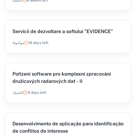
6 weeks left
النمسا
Servicii de dezvoltare a softului ”EVIDENCE”
19 days left
مولدوفا
Pořízení software pro komplexní zpracování
družicových radarových dat - II
4 days left
التشيك
Desenvolvimento de aplicação para identificação
de conflitos de interesse