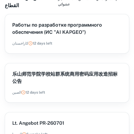
عشوائي
القطاع
Работы по разработке программного
обеспечения (ИС "AI KAPGEO")
12 days left
كازاخستان
乐山师范学院学校站群系统商用密码应用改造招标
公告
12 days left
الصين
Lt. Angebot PR-260701